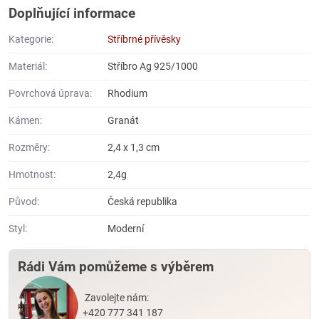
Doplňující informace
Kategorie:
Stříbrné přívěsky
Materiál:
Stříbro Ag 925/1000
Povrchová úprava:
Rhodium
Kámen:
Granát
Rozměry:
2,4 x 1,3 cm
Hmotnost:
2,4g
Původ:
Česká republika
Styl:
Moderní
Rádi Vám pomůžeme s výběrem
Zavolejte nám:
+420 777 341 187