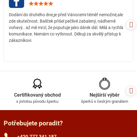
Hodnocení:
5
/
Dodání do druhého dne,je před Vánocemi téměř nemožné,ale
5
zde skutečnost. Balíček přišel pečlivě zabalený, nádherně
voňavý.. až mě mrzí, že poputuje jako dárek dál. Milá a rychlá
komunikace. Nemám co vytknout. Děkuji za skvělý přístup k
zákazníkovi.
Certifikovaný obchod
Nejširší výběr
s jistotou původu šperku
šperků s českým granátem
Potřebujete poradit?
+420 777 341 187