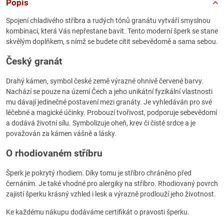
Popis
Spojení chladivého stříbra a rudých tónů granátu vytváří smyslnou
kombinaci, která Vás nepřestane bavit. Tento moderní šperk se stane
skvělým doplňkem, s nímž se budete cítit sebevědomě a sama sebou.
Český granát
Drahý kámen, symbol české země výrazné ohnivě červené barvy.
Nachází se pouze na území Čech a jeho unikátní fyzikální vlastnosti
mu dávají jedinečné postavení mezi granáty. Je vyhledáván pro své
léčebné a magické účinky. Probouzí tvořivost, podporuje sebevědomí
a dodává životní sílu. Symbolizuje oheň, krev či čisté srdce a je
považován za kámen vášně a lásky.
O rhodiovaném stříbru
Šperk je pokrytý rhodiem. Díky tomu je stříbro chráněno před
černáním. Je také vhodné pro alergiky na stříbro. Rhodiovaný povrch
zajistí šperku krásný vzhled i lesk a výrazně prodlouží jeho životnost.
Ke každému nákupu dodáváme certifikát o pravosti šperku.