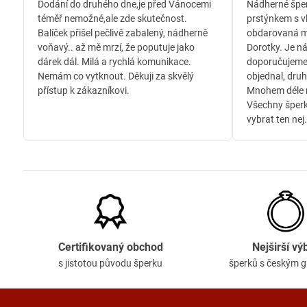
/
Dodání do druhého dne,je před Vánocemi
Nádherné šper
5
téměř nemožné,ale zde skutečnost.
prstýnkem s v
Balíček přišel pečlivě zabalený, nádherně
obdarovaná m
voňavý.. až mě mrzí, že poputuje jako
Dorotky. Je n
dárek dál. Milá a rychlá komunikace.
doporučujeme
Nemám co vytknout. Děkuji za skvělý
objednal, druh
přístup k zákazníkovi.
Mnohem déle n
Všechny šperk
vybrat ten nej.
Certifikovaný obchod
Nejširší vý
s jistotou původu šperku
šperků s českým 