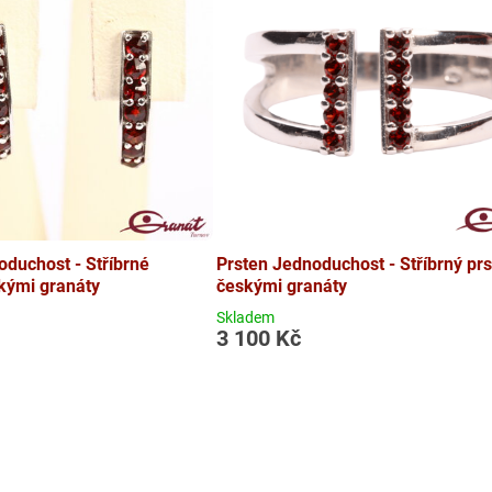
duchost - Stříbrné
Prsten Jednoduchost - Stříbrný prs
kými granáty
českými granáty
Skladem
3 100 Kč