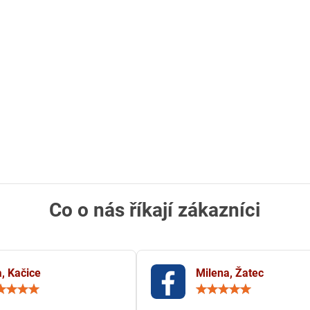
Co o nás říkají zákazníci
, Kačice
Milena, Žatec
Hodnocení:
Hodn
5
5