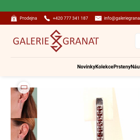
Prodejna
+420 777 341 187
info@galeriegrana
Novinky
Kolekce
Prsteny
Náu