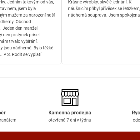
/
/
ky. Jedním takovým od vás,
Krásné výrobky, skvělé jednání. K
5
5
ltavinem, jsem byla
náušnicím přibyl přívěsek se řetízkem
ým mužem za narození naší
nádherná souprava. Jsem spokojena
ádherný. Obchod
. Jeden den manžel
ý den prstynek prisel.
ám trvalo vybírání.
y jsou nádherné. Bylo těžké
.. P S. Rodit se vyplatí
běr
Kamenná prodejna
Ryc
granátem
otevřená 7 dní v týdnu
ode