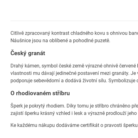
Citlivě zpracovaný kontrast chladného kovu s ohnivou bar
Náušnice jsou na oblíbené a pohodlné puzetě.
Český granát
Drahý kámen, symbol české země výrazné ohnivě červené ba
vlastnosti mu dávají jedinečné postavení mezi granáty. Je 
podporuje sebevědomí a dodává životní sílu. Symbolizuje o
O rhodiovaném stříbru
Šperk je pokrytý rhodiem. Díky tomu je stříbro chráněno př
zajistí šperku krásný vzhled i lesk a výrazně prodlouží jeho
Ke každému nákupu dodáváme certifikát o pravosti šperku