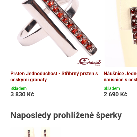
Prsten Jednoduchost - Stříbrný prsten s
Náušnice Jedno
českými granáty
náušnice s čes
Skladem
Skladem
3 830 Kč
2 690 Kč
Naposledy prohlížené šperky