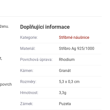
Doplňující informace
 ženu.
Kategorie:
Stříbrné náušnice
Materiál:
Stříbro Ag 925/1000
t,
Povrchová úprava:
Rhodium
Kámen:
Granát
Rozměry:
5,3 x 0,3 cm
 povrch
Hmotnost:
3,3g
Zámek:
Puzeta