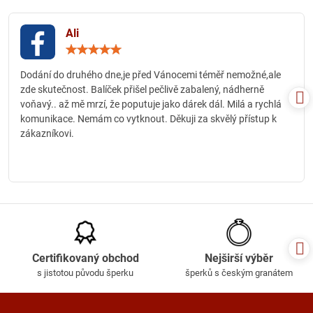
Ali
Hodnocení:
5
/
Dodání do druhého dne,je před Vánocemi téměř nemožné,ale
5
zde skutečnost. Balíček přišel pečlivě zabalený, nádherně
voňavý.. až mě mrzí, že poputuje jako dárek dál. Milá a rychlá
komunikace. Nemám co vytknout. Děkuji za skvělý přístup k
zákazníkovi.
Certifikovaný obchod
Nejširší výběr
s jistotou původu šperku
šperků s českým granátem