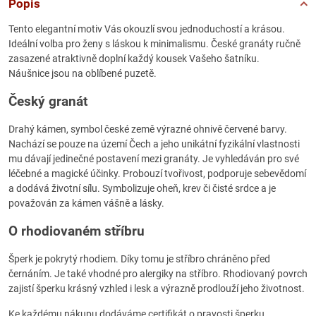
Popis
Tento elegantní motiv Vás okouzlí svou jednoduchostí a krásou.
Ideální volba pro ženy s láskou k minimalismu. České granáty ručně
zasazené atraktivně doplní každý kousek Vašeho šatníku.
Náušnice jsou na oblíbené puzetě.
Český granát
Drahý kámen, symbol české země výrazné ohnivě červené barvy.
Nachází se pouze na území Čech a jeho unikátní fyzikální vlastnosti
mu dávají jedinečné postavení mezi granáty. Je vyhledáván pro své
léčebné a magické účinky. Probouzí tvořivost, podporuje sebevědomí
a dodává životní sílu. Symbolizuje oheň, krev či čisté srdce a je
považován za kámen vášně a lásky.
O rhodiovaném stříbru
Šperk je pokrytý rhodiem. Díky tomu je stříbro chráněno před
černáním. Je také vhodné pro alergiky na stříbro. Rhodiovaný povrch
zajistí šperku krásný vzhled i lesk a výrazně prodlouží jeho životnost.
Ke každému nákupu dodáváme certifikát o pravosti šperku.