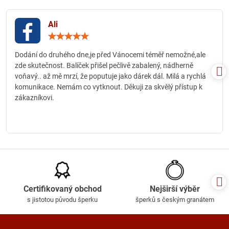
Ali
Hodnocení:
5
/
Dodání do druhého dne,je před Vánocemi téměř nemožné,ale
5
zde skutečnost. Balíček přišel pečlivě zabalený, nádherně
voňavý.. až mě mrzí, že poputuje jako dárek dál. Milá a rychlá
komunikace. Nemám co vytknout. Děkuji za skvělý přístup k
zákazníkovi.
Certifikovaný obchod
Nejširší výběr
s jistotou původu šperku
šperků s českým granátem