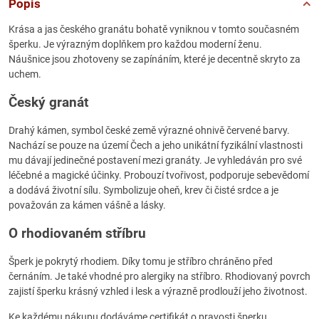
Popis
Krása a jas českého granátu bohatě vyniknou v tomto současném
šperku. Je výrazným doplňkem pro každou moderní ženu.
Náušnice jsou zhotoveny se zapínáním, které je decentně skryto za
uchem.
Český granát
Drahý kámen, symbol české země výrazné ohnivě červené barvy.
Nachází se pouze na území Čech a jeho unikátní fyzikální vlastnosti
mu dávají jedinečné postavení mezi granáty. Je vyhledáván pro své
léčebné a magické účinky. Probouzí tvořivost, podporuje sebevědomí
a dodává životní sílu. Symbolizuje oheň, krev či čisté srdce a je
považován za kámen vášně a lásky.
O rhodiovaném stříbru
Šperk je pokrytý rhodiem. Díky tomu je stříbro chráněno před
černáním. Je také vhodné pro alergiky na stříbro. Rhodiovaný povrch
zajistí šperku krásný vzhled i lesk a výrazně prodlouží jeho životnost.
Ke každému nákupu dodáváme certifikát o pravosti šperku.