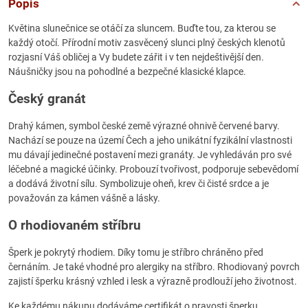
Popis
Květina slunečnice se otáčí za sluncem. Buďte tou, za kterou se
každý otočí. Přírodní motiv zasvěcený slunci plný českých klenotů
rozjasní Váš obličej a Vy budete zářit i v ten nejdeštivější den.
Náušničky jsou na pohodlné a bezpečné klasické klapce.
Český granát
Drahý kámen, symbol české země výrazné ohnivě červené barvy.
Nachází se pouze na území Čech a jeho unikátní fyzikální vlastnosti
mu dávají jedinečné postavení mezi granáty. Je vyhledáván pro své
léčebné a magické účinky. Probouzí tvořivost, podporuje sebevědomí
a dodává životní sílu. Symbolizuje oheň, krev či čisté srdce a je
považován za kámen vášně a lásky.
O rhodiovaném stříbru
Šperk je pokrytý rhodiem. Díky tomu je stříbro chráněno před
černáním. Je také vhodné pro alergiky na stříbro. Rhodiovaný povrch
zajistí šperku krásný vzhled i lesk a výrazně prodlouží jeho životnost.
Ke každému nákupu dodáváme certifikát o pravosti šperku.