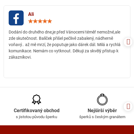
Ali
Hodnocení:
5
/
Dodání do druhého dne,je před Vánocemi téměř nemožné,ale
5
zde skutečnost. Balíček přišel pečlivě zabalený, nádherně
voňavý.. až mě mrzí, že poputuje jako dárek dál. Milá a rychlá
komunikace. Nemám co vytknout. Děkuji za skvělý přístup k
zákazníkovi.
Certifikovaný obchod
Nejširší výběr
s jistotou původu šperku
šperků s českým granátem