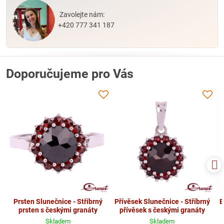
Zavolejte nám:
+420 777 341 187
Doporučujeme pro Vás
Prsten Slunečnice - Stříbrný
Přívěsek Slunečnice - Stříbrný
B
prsten s českými granáty
přívěsek s českými granáty
Skladem
Skladem