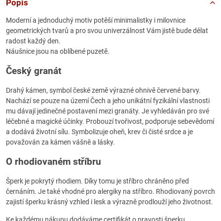
Popis
Moderní a jednoduchý motiv potěší minimalistky i milovnice
geometrických tvarů a pro svou univerzálnost Vám jistě bude dělat
radost každý den.
Náušnice jsou na oblíbené puzetě.
Český granát
Drahý kámen, symbol české země výrazné ohnivě červené barvy.
Nachází se pouze na území Čech a jeho unikátní fyzikální vlastnosti
mu dávají jedinečné postavení mezi granáty. Je vyhledáván pro své
léčebné a magické účinky. Probouzí tvořivost, podporuje sebevědomí
a dodává životní sílu. Symbolizuje oheň, krev či čisté srdce a je
považován za kámen vášně a lásky.
O rhodiovaném stříbru
Šperk je pokrytý rhodiem. Díky tomu je stříbro chráněno před
černáním. Je také vhodné pro alergiky na stříbro. Rhodiovaný povrch
zajistí šperku krásný vzhled i lesk a výrazně prodlouží jeho životnost.
Ke každému nákupu dodáváme certifikát o pravosti šperku.