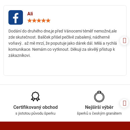
Ali
Hodnocení:
5
/
Dodání do druhého dne,je před Vánocemi téměř nemožné,ale
5
zde skutečnost. Balíček přišel pečlivě zabalený, nádherně
voňavý.. až mě mrzí, že poputuje jako dárek dál. Milá a rychlá
komunikace. Nemám co vytknout. Děkuji za skvělý přístup k
zákazníkovi.
Certifikovaný obchod
Nejširší výběr
s jistotou původu šperku
šperků s českým granátem