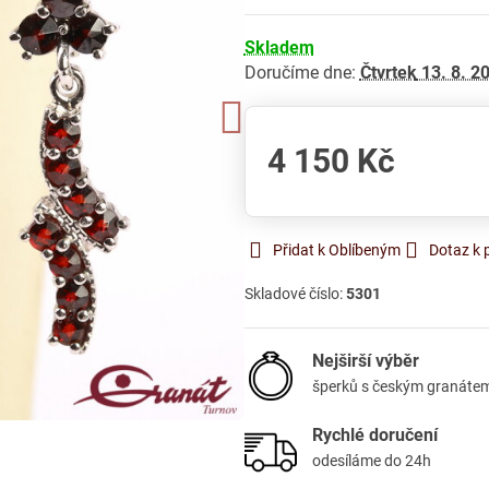
Skladem
Doručíme dne:
Čtvrtek
13. 8. 2
4 150 Kč
Přidat k Oblíbeným
Dotaz k 
Skladové číslo:
5301
Nejširší výběr
šperků s českým granáte
Rychlé doručení
odesíláme do 24h