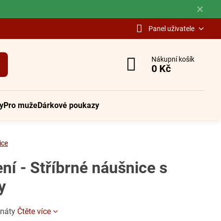
✕
Panel uživatele
Nákupní košík
0 Kč
y
Pro muže
Dárkové poukazy
ice
ní - Stříbrné náušnice s
y
anáty
Čtěte více