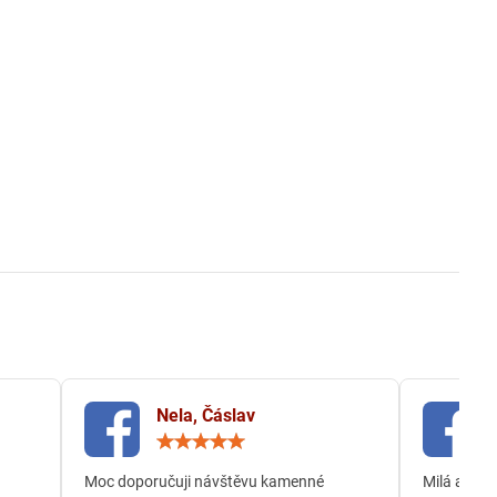
Nela, Čáslav
ocení:
Hodnocení:
5
/
Moc doporučuji návštěvu kamenné
Milá a och
5