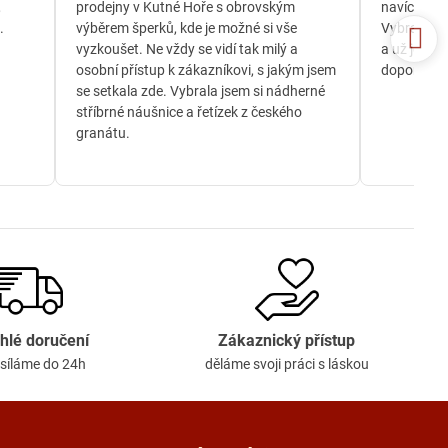
,
prodejny v Kutné Hoře s obrovským
navíc jsem
.
výběrem šperků, kde je možné si vše
Vybrala js
vyzkoušet. Ne vždy se vidí tak milý a
a už je té
osobní přístup k zákazníkovi, s jakým jsem
doporučuji
se setkala zde. Vybrala jsem si nádherné
stříbrné náušnice a řetízek z českého
granátu.
hlé doručení
Zákaznický přístup
síláme do 24h
děláme svoji práci s láskou