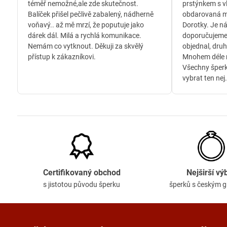
téměř nemožné,ale zde skutečnost.
prstýnkem s v
Balíček přišel pečlivě zabalený, nádherně
obdarovaná m
voňavý.. až mě mrzí, že poputuje jako
Dorotky. Je n
dárek dál. Milá a rychlá komunikace.
doporučujeme
Nemám co vytknout. Děkuji za skvělý
objednal, druh
přístup k zákazníkovi.
Mnohem déle n
Všechny šperk
vybrat ten nej.
Certifikovaný obchod
Nejširší vý
s jistotou původu šperku
šperků s českým 