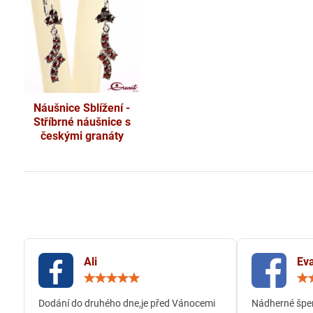
Náušnice Sblížení -
Stříbrné náušnice s
českými granáty
Ali
Eva
Hodnocení:
5
/
Dodání do druhého dne,je před Vánocemi
Nádherné šper
5