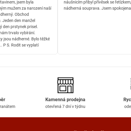
ltavinem, jsem byla
náušnicím přibyl přívěsek se řetízkem
ým mužem za narození naší
nádherná souprava. Jsem spokojena
ádherný. Obchod
. Jeden den manžel
ý den prstynek prisel.
ám trvalo vybírání.
y jsou nádherné. Bylo těžké
.. P S. Rodit se vyplatí
běr
Kamenná prodejna
Ryc
granátem
otevřená 7 dní v týdnu
ode