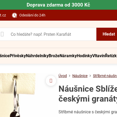
Doprava zdarma od 3000 Kč
t.cz
Odeslání do 24h
Hledat
šnice
Přívěsky
Náhrdelníky
Brože
Náramky
Hodinky
Vltavín
Řetízk
Úvod
Náušnice
Stříbrné náušn
Náušnice Sblíže
českými granát
Stříbrné náušnice s českými gr