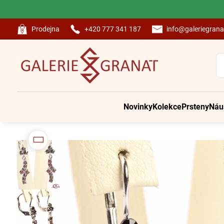
Prodejna
+420 777 341 187
info@galeriegrana
Novinky
Kolekce
Prsteny
Náu