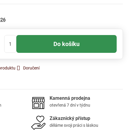
026
Do košíku
produktu
Doručení
Kamenná prodejna
m
otevřená 7 dní v týdnu
Zákaznický přístup
děláme svoji práci s láskou