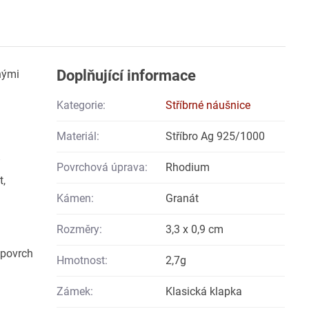
Doplňující informace
nými
Kategorie:
Stříbrné náušnice
Materiál:
Stříbro Ag 925/1000
Povrchová úprava:
Rhodium
t,
Kámen:
Granát
Rozměry:
3,3 x 0,9 cm
 povrch
Hmotnost:
2,7g
Zámek:
Klasická klapka