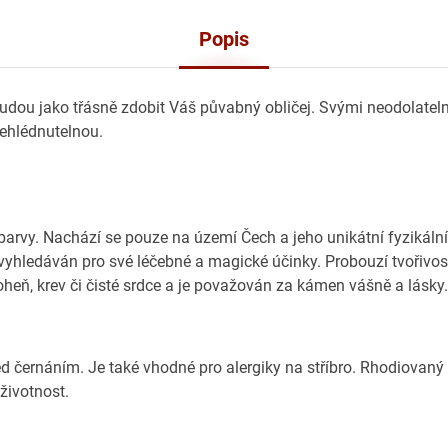
Popis
budou jako třásně zdobit Váš půvabný obličej. Svými neodolatel
řehlédnutelnou.
rvy. Nachází se pouze na území Čech a jeho unikátní fyzikální
vyhledáván pro své léčebné a magické účinky. Probouzí tvořivos
heň, krev či čisté srdce a je považován za kámen vášně a lásky.
ed černáním. Je také vhodné pro alergiky na stříbro. Rhodiovaný
 životnost.