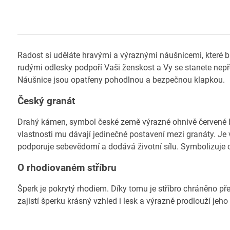
Radost si uděláte hravými a výraznými náušnicemi, které 
rudými odlesky podpoří Vaši ženskost a Vy se stanete nep
Náušnice jsou opatřeny pohodlnou a bezpečnou klapkou.
Český granát
Drahý kámen, symbol české země výrazné ohnivě červené ba
vlastnosti mu dávají jedinečné postavení mezi granáty. Je 
podporuje sebevědomí a dodává životní sílu. Symbolizuje o
O rhodiovaném stříbru
Šperk je pokrytý rhodiem. Díky tomu je stříbro chráněno př
zajistí šperku krásný vzhled i lesk a výrazně prodlouží jeho