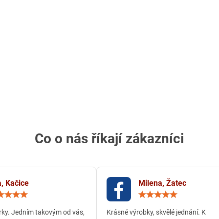
Co o nás říkají zákazníci
, Kačice
Milena, Žatec
Hodnocení:
Hodn
5
5
/
/
ky. Jedním takovým od vás,
Krásné výrobky, skvělé jednání. K
5
5