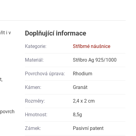
Doplňující informace
t i v
Kategorie:
Stříbrné náušnice
Materiál:
Stříbro Ag 925/1000
Povrchová úprava:
Rhodium
t,
Kámen:
Granát
Rozměry:
2,4 x 2 cm
 povrch
Hmotnost:
8,5g
Zámek:
Pasivní patent