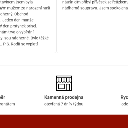
ltavinem, jsem byla
náušnicím přibyl přívěsek se řetízkem
ým mužem za narození naší
nádherná souprava. Jsem spokojena
ádherný. Obchod
. Jeden den manžel
ý den prstynek prisel.
ám trvalo vybírání.
y jsou nádherné. Bylo těžké
.. P S. Rodit se vyplatí
běr
Kamenná prodejna
Ryc
granátem
otevřená 7 dní v týdnu
ode