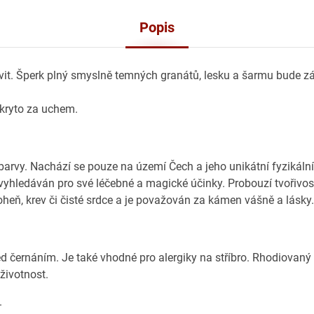
Popis
it. Šperk plný smyslně temných granátů, lesku a šarmu bude záři
skryto za uchem.
rvy. Nachází se pouze na území Čech a jeho unikátní fyzikální
vyhledáván pro své léčebné a magické účinky. Probouzí tvořivos
heň, krev či čisté srdce a je považován za kámen vášně a lásky.
ed černáním. Je také vhodné pro alergiky na stříbro. Rhodiovaný
 životnost.
.