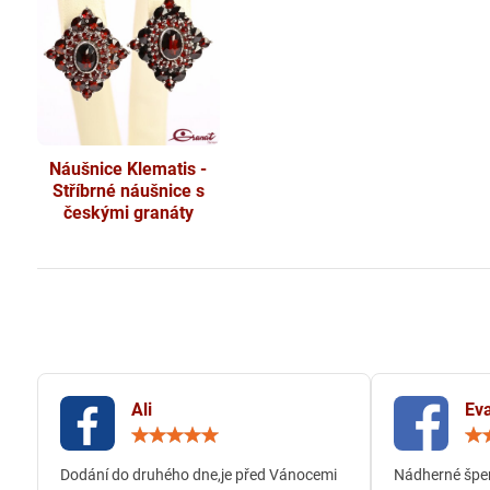
Náušnice Klematis -
Stříbrné náušnice s
českými granáty
Ali
Eva
Hodnocení:
5
/
Dodání do druhého dne,je před Vánocemi
Nádherné šper
5