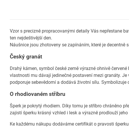
Vzor s precizně propracovanými detaily Vás nepřestane bav
ten nejdeštivější den.
Náušnice jsou zhotoveny se zapínáním, které je decentně 
Český granát
Drahý kámen, symbol české země výrazné ohnivě červené ba
vlastnosti mu dávají jedinečné postavení mezi granáty. Je 
podporuje sebevědomí a dodává životní sílu. Symbolizuje o
O rhodiovaném stříbru
Šperk je pokrytý rhodiem. Díky tomu je stříbro chráněno př
zajistí šperku krásný vzhled i lesk a výrazně prodlouží jeho
Ke každému nákupu dodáváme certifikát o pravosti šperku