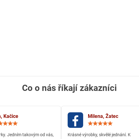
Co o nás říkají zákazníci
, Kačice
Milena, Žatec
Hodnocení:
Hodn
5
5
/
/
ky. Jedním takovým od vás,
Krásné výrobky, skvělé jednání. K
5
5