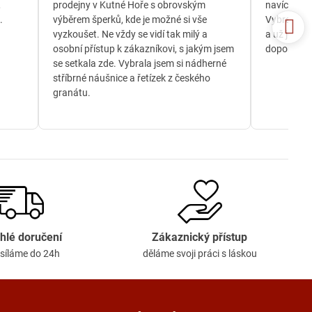
,
prodejny v Kutné Hoře s obrovským
navíc jsem
.
výběrem šperků, kde je možné si vše
Vybrala js
vyzkoušet. Ne vždy se vidí tak milý a
a už je té
osobní přístup k zákazníkovi, s jakým jsem
doporučuji
se setkala zde. Vybrala jsem si nádherné
stříbrné náušnice a řetízek z českého
granátu.
hlé doručení
Zákaznický přístup
síláme do 24h
děláme svoji práci s láskou