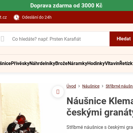
Doprava zdarma od 3000 Kč
t.cz
Odeslání do 24h
Hledat
šnice
Přívěsky
Náhrdelníky
Brože
Náramky
Hodinky
Vltavín
Řetízk
Úvod
Náušnice
Stříbrné náušn
Náušnice Klemat
českými granát
Stříbrné náušnice s českými gr