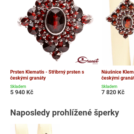
Prsten Klematis - Stříbrný prsten s
Náušnice Klema
českými granáty
českými graná
Skladem
Skladem
5 940 Kč
7 820 Kč
Naposledy prohlížené šperky