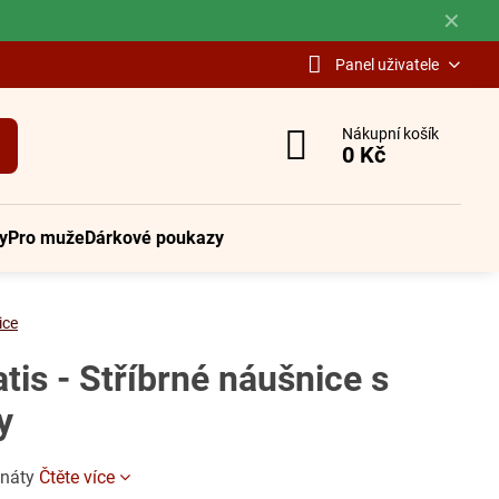
✕
Panel uživatele
Nákupní košík
0 Kč
y
Pro muže
Dárkové poukazy
ice
is - Stříbrné náušnice s
y
anáty
Čtěte více