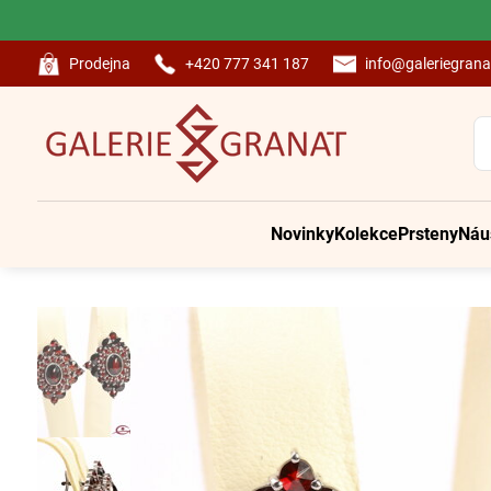
Prodejna
+420 777 341 187
info@galeriegrana
Novinky
Kolekce
Prsteny
Náu