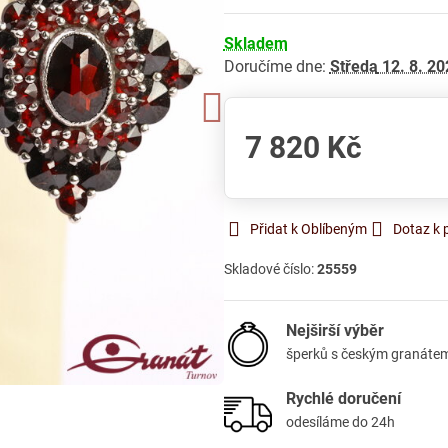
Skladem
Doručíme dne:
Středa
12. 8. 20
7 820 Kč
Přidat k Oblíbeným
Dotaz k 
Skladové číslo:
25559
Nejširší výběr
šperků s českým granáte
Rychlé doručení
odesíláme do 24h