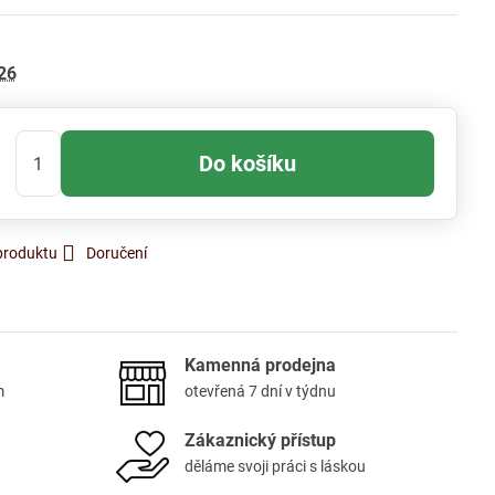
26
Do košíku
produktu
Doručení
Kamenná prodejna
m
otevřená 7 dní v týdnu
Zákaznický přístup
děláme svoji práci s láskou