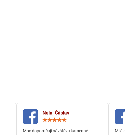
Nela, Čáslav
ocení:
Hodnocení:
5
/
Moc doporučuji návštěvu kamenné
Milá a och
5