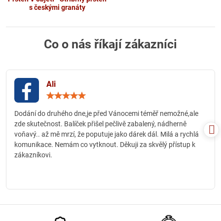
s českými granáty
Co o nás říkají zákazníci
Ali
Hodnocení:
5
/
Dodání do druhého dne,je před Vánocemi téměř nemožné,ale
5
zde skutečnost. Balíček přišel pečlivě zabalený, nádherně
voňavý.. až mě mrzí, že poputuje jako dárek dál. Milá a rychlá
komunikace. Nemám co vytknout. Děkuji za skvělý přístup k
zákazníkovi.