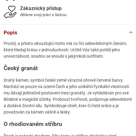
Zákaznický přístup
děláme svoji práci s láskou
Popis
Prostý, a přesto okouzlující motiv má co říci sebevědomým ženám,
které hledají krásu v jednoduchosti. Určitě Vás také potěší jeho
univerzálnost, snadno se snoubí s jakýmkoli outfitem.
Český granát
Drahý kámen, symbol české země výrazné ohnivě červené barvy.
Nachází se pouze na území Čech a jeho unikátní fyzikální vlastnosti
mu dávají jedinečné postavení mezi granáty. Je vyhledáván pro své
léčebné a magické účinky. Probouzí tvořivost, podporuje sebevědomí
a dodává životní sílu. Symbolizuje oheň, krev či čisté srdce a je
považován za kámen vášně a lásky.
O rhodiovaném stříbru
Šperk je pokrytý rhodiem. Díky tomu je stříbro chráněno před