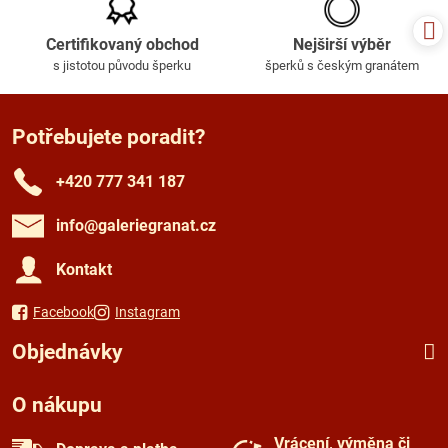
Certifikovaný obchod
Nejširší výběr
s jistotou původu šperku
šperků s českým granátem
Potřebujete poradit?
+420 777 341 187
info​@galeriegranat​.cz
Kontakt
Facebook
Instagram
Objednávky
O nákupu
Vrácení, výměna či