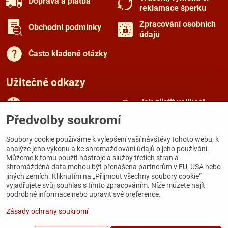
Doprava a platba
reklamace šperku
Zpracování osobních
Obchodní podmínky
údajů
Často kladené otázky
Užitečné odkazy
Jak zjistit velikost
Rady a tipy
prstenu
Předvolby soukromí
Péče o šperky
O českém granátu
Soubory cookie používáme k vylepšení vaší návštěvy tohoto webu, k
analýze jeho výkonu a ke shromažďování údajů o jeho používání.
Můžeme k tomu použít nástroje a služby třetích stran a
Kamenná prodejna
shromážděná data mohou být přenášena partnerům v EU, USA nebo
jiných zemích. Kliknutím na „Přijmout všechny soubory cookie“
Galerie Zámecká
vyjadřujete svůj souhlas s tímto zpracováním. Níže můžete najít
Zámecká 167
podrobné informace nebo upravit své preference.
284 03 Kutná Hora
Zásady ochrany soukromí