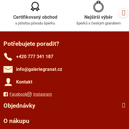
Certifikovaný obchod
Nejširší výběr
s jistotou původu šperku
šperků s českým granátem
Potřebujete poradit?
+420 777 341 187
info​@galeriegranat​.cz
Kontakt
Facebook
Instagram
Objednávky
O nákupu