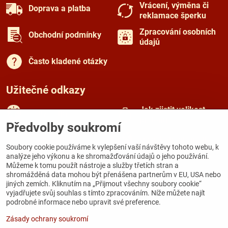
Vrácení, výměna či
Doprava a platba
reklamace šperku
Zpracování osobních
Obchodní podmínky
údajů
Často kladené otázky
Užitečné odkazy
Jak zjistit velikost
Rady a tipy
prstenu
Předvolby soukromí
Péče o šperky
O českém granátu
Soubory cookie používáme k vylepšení vaší návštěvy tohoto webu, k
analýze jeho výkonu a ke shromažďování údajů o jeho používání.
Můžeme k tomu použít nástroje a služby třetích stran a
Kamenná prodejna
shromážděná data mohou být přenášena partnerům v EU, USA nebo
jiných zemích. Kliknutím na „Přijmout všechny soubory cookie“
Galerie Zámecká
vyjadřujete svůj souhlas s tímto zpracováním. Níže můžete najít
Zámecká 167
podrobné informace nebo upravit své preference.
284 03 Kutná Hora
Zásady ochrany soukromí