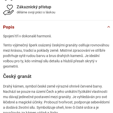
Zákaznický přístup
děláme svoji práci s láskou
Popis
Spojení tří v dokonalé harmonii.
Tento výjimečný šperk osázený českými granáty oslňuje rovnováhou
mezi krásou, tradicí a poklady země. Mistrné zpracování ve stříbře
podtrhuje sytě rudou barvu a brus drahých kamenů. Je ideální
volbou pro ty, kdo vnímají sílu detailu a hlubší přesah skrytý v
geometrii.
Český granát
Drahý kámen, symbol české země výrazné ohnivě červené barvy.
Nachází se pouze na území Čech a jeho unikátní fyzikální vlastnosti
mu dávají jedinečné postavení mezi granáty. Je vyhledáván pro své
léčebné a magické účinky. Probouzí tvořivost, podporuje sebevědomí
a dodává životní sílu. Symbolizuje oheň, krev či čisté srdce a je
považován za kámen vášně a lásky.