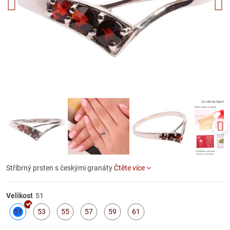
Stříbrný prsten s českými granáty
Čtěte více
Velikost
51
53
55
57
59
61
Skladem
Skladem
Skladem
Skladem
Skladem
Skladem