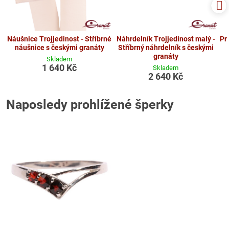
Náušnice Trojjedinost - Stříbrné
Náhrdelník Trojjedinost malý -
Pr
náušnice s českými granáty
Stříbrný náhrdelník s českými
granáty
Skladem
1 640 Kč
Skladem
2 640 Kč
Naposledy prohlížené šperky