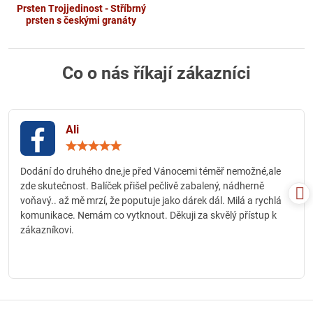
Prsten Trojjedinost - Stříbrný
prsten s českými granáty
Co o nás říkají zákazníci
Ali
Hodnocení:
5
/
Dodání do druhého dne,je před Vánocemi téměř nemožné,ale
5
zde skutečnost. Balíček přišel pečlivě zabalený, nádherně
voňavý.. až mě mrzí, že poputuje jako dárek dál. Milá a rychlá
komunikace. Nemám co vytknout. Děkuji za skvělý přístup k
zákazníkovi.