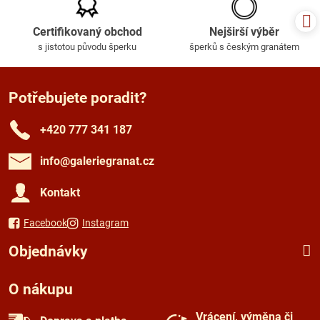
Certifikovaný obchod
Nejširší výběr
s jistotou původu šperku
šperků s českým granátem
Potřebujete poradit?
+420 777 341 187
info​@galeriegranat​.cz
Kontakt
Facebook
Instagram
Objednávky
O nákupu
Vrácení, výměna či