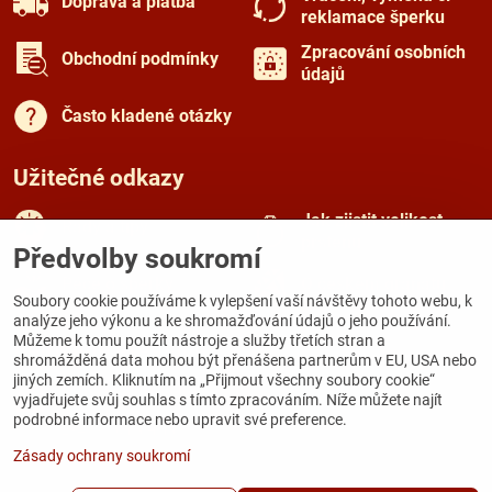
Doprava a platba
reklamace šperku
Zpracování osobních
Obchodní podmínky
údajů
Často kladené otázky
Užitečné odkazy
Jak zjistit velikost
Rady a tipy
prstenu
Předvolby soukromí
Péče o šperky
O českém granátu
Soubory cookie používáme k vylepšení vaší návštěvy tohoto webu, k
analýze jeho výkonu a ke shromažďování údajů o jeho používání.
Můžeme k tomu použít nástroje a služby třetích stran a
Kamenná prodejna
shromážděná data mohou být přenášena partnerům v EU, USA nebo
jiných zemích. Kliknutím na „Přijmout všechny soubory cookie“
Galerie Zámecká
vyjadřujete svůj souhlas s tímto zpracováním. Níže můžete najít
Zámecká 167
podrobné informace nebo upravit své preference.
284 03 Kutná Hora
Zásady ochrany soukromí