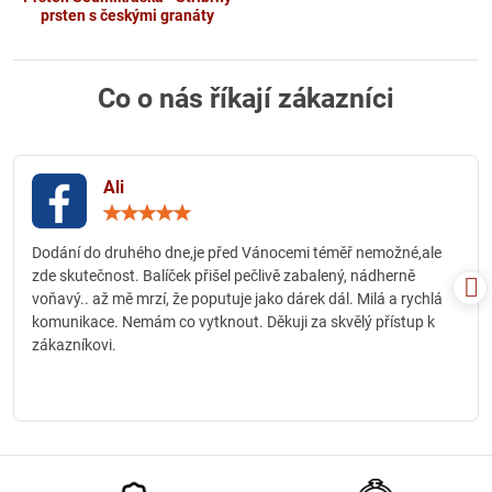
prsten s českými granáty
Co o nás říkají zákazníci
Ali
Hodnocení:
5
/
Dodání do druhého dne,je před Vánocemi téměř nemožné,ale
5
zde skutečnost. Balíček přišel pečlivě zabalený, nádherně
voňavý.. až mě mrzí, že poputuje jako dárek dál. Milá a rychlá
komunikace. Nemám co vytknout. Děkuji za skvělý přístup k
zákazníkovi.