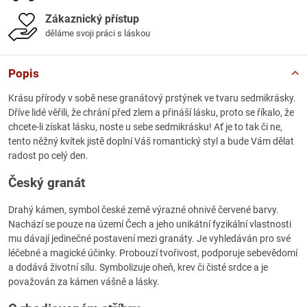
Zákaznický přístup
děláme svoji práci s láskou
Popis
Krásu přírody v sobě nese granátový prstýnek ve tvaru sedmikrásky.
Dříve lidé věřili, že chrání před zlem a přináší lásku, proto se říkalo, že
chcete-li získat lásku, noste u sebe sedmikrásku! Ať je to tak či ne,
tento něžný kvítek jistě doplní Váš romantický styl a bude Vám dělat
radost po celý den.
Český granát
Drahý kámen, symbol české země výrazné ohnivě červené barvy.
Nachází se pouze na území Čech a jeho unikátní fyzikální vlastnosti
mu dávají jedinečné postavení mezi granáty. Je vyhledáván pro své
léčebné a magické účinky. Probouzí tvořivost, podporuje sebevědomí
a dodává životní sílu. Symbolizuje oheň, krev či čisté srdce a je
považován za kámen vášně a lásky.