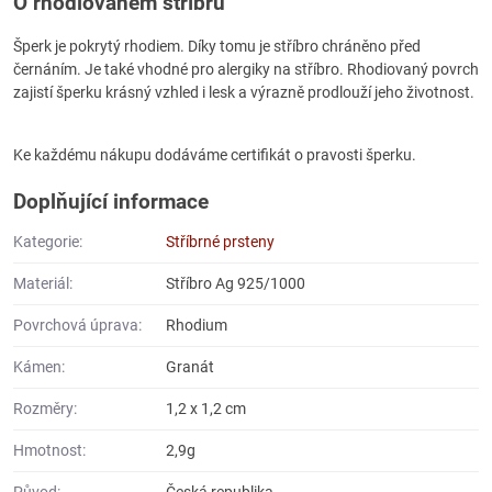
O rhodiovaném stříbru
Šperk je pokrytý rhodiem. Díky tomu je stříbro chráněno před
černáním. Je také vhodné pro alergiky na stříbro. Rhodiovaný povrch
zajistí šperku krásný vzhled i lesk a výrazně prodlouží jeho životnost.
Ke každému nákupu dodáváme certifikát o pravosti šperku.
Doplňující informace
Kategorie:
Stříbrné prsteny
Materiál:
Stříbro Ag 925/1000
Povrchová úprava:
Rhodium
Kámen:
Granát
Rozměry:
1,2 x 1,2 cm
Hmotnost:
2,9g
Původ:
Česká republika